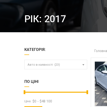
РІК: 2017
КАТЕГОРІЯ:
Головн
Авто в наявності (23)
ПО ЦІНІ
$
0
-
$
48 100
Ціна: