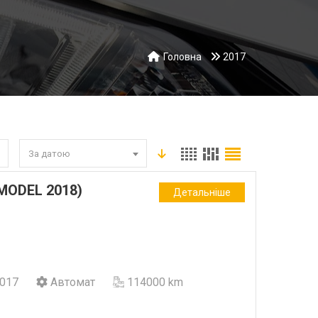
Головна
2017
За датою
(MODEL 2018)
Детальніше
017
Автомат
114000 km