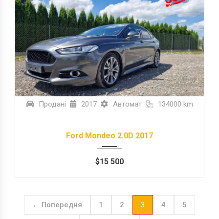
Продані
2017
Автомат
134000 km
Ford Mondeo 2.0D 2017
$
15 500
← Попередня
1
2
3
4
5