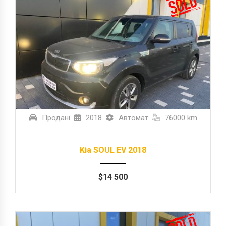
Продані
2018
Автомат
76000 km
Kia SOUL EV 2018
$
14 500