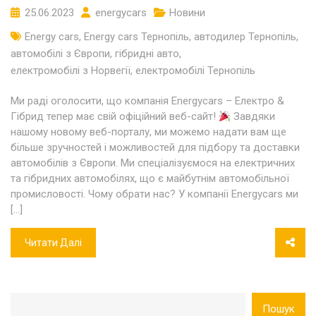
25.06.2023
energycars
Новини
Energy cars
,
Energy cars Тернопіль
,
автодилер Тернопіль
,
автомобілі з Європи
,
гібридні авто
,
електромобілі з Норвегії
,
електромобілі Тернопіль
Ми раді оголосити, що компанія Energycars – Електро &
Гібрид тепер має свій офіційний веб-сайт!
Завдяки
нашому новому веб-порталу, ми можемо надати вам ще
більше зручностей і можливостей для підбору та доставки
автомобілів з Європи. Ми спеціалізуємося на електричних
та гібридних автомобілях, що є майбутнім автомобільної
промисловості. Чому обрати нас? У компанії Energycars ми
[…]
Читати Далі
Пошук