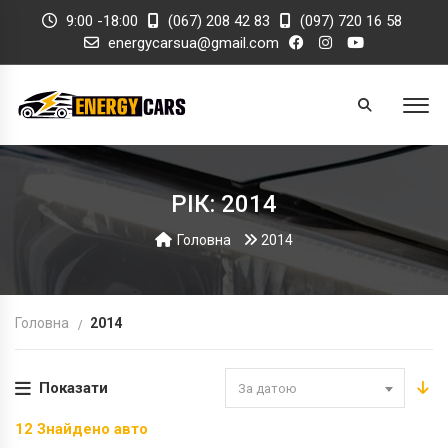
9:00 -18:00
(067) 208 42 83
(097) 720 16 58
energycarsua@gmail.com
РІК: 2014
Головна
2014
Головна
2014
Показати
За датою
12
Знайдено авто