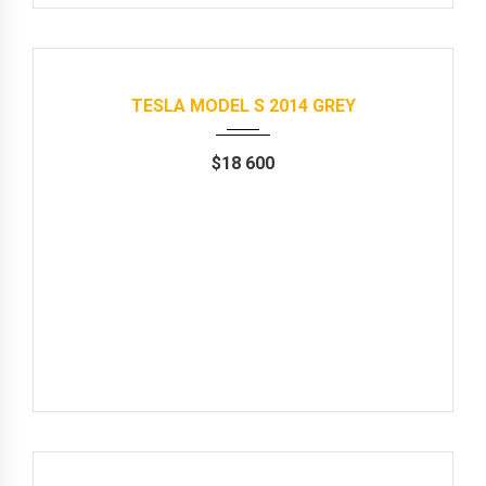
Авто в наявності
2014
Автомат
183000 km
TESLA MODEL S 2014 GREY
$
18 600
Продані
2014
Автомат
141000 km