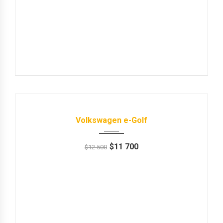
Продані
2014
Автомат
93000 km
Volkswagen e-Golf
$
11 700
$
12 500