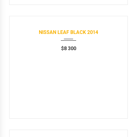
Авто в наявності
2014
Автомат
119000 km
NISSAN LEAF BLACK 2014
$
8 300
Продані
2014
Автомат
88000 km