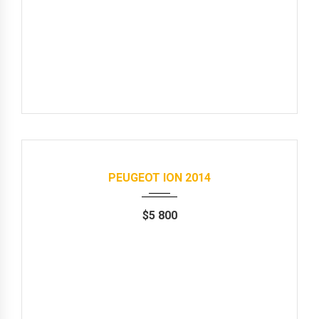
Продані
2014
Автомат
53000 km
PEUGEOT ION 2014
$
5 800