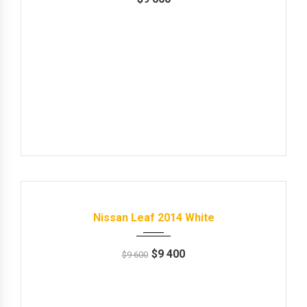
Продані
2014
Автомат
101000 km
Nissan Leaf 2014 White
$
9 400
$
9 600